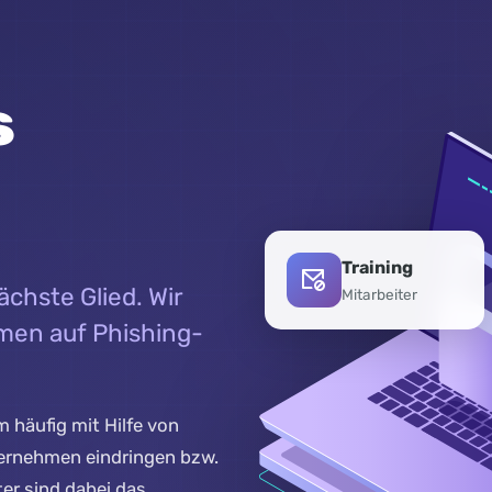
s
Training
Mitarbeiter
ächste Glied. Wir
hmen auf Phishing-
m häufig mit Hilfe von
ternehmen eindringen bzw.
ter sind dabei das