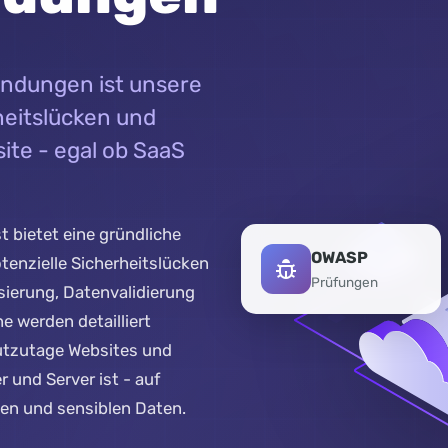
ndungen ist unsere
rheitslücken und
ite - egal ob SaaS
 bietet eine gründliche
OWASP
enzielle Sicherheitslücken
Prüfungen
sierung, Datenvalidierung
e werden detailliert
heutzutage Websites und
 und Server ist - auf
ten und sensiblen Daten.