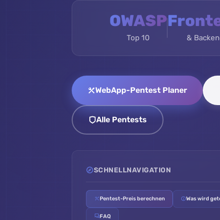
OWASP
Front
Top 10
& Backen
WebApp-Pentest Planer
Alle Pentests
SCHNELLNAVIGATION
Pentest-Preis berechnen
Was wird get
FAQ